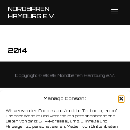
NORDBÄREN
SEITE
HAMBURG E.V.
2014
Copyright © 2026 Nordbären Hamburg e.V.
Manage Consent
Wir verwenden Cookies und ähnliche Technologien auf
unserer Website und verarbeiten personenbezogene
Daten von dir (z.B. IP-Adresse), um z.B. Inhalte und
Anzeigen zu personalisieren, Medien von Drittanbietern