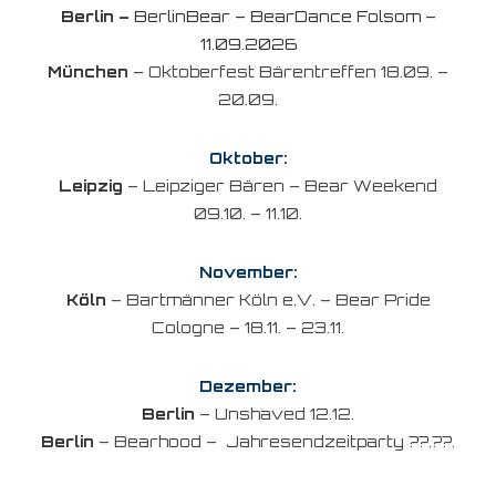
Berlin –
BerlinBear – BearDance Folsom –
11.09.2026
München
– Oktoberfest Bärentreffen 18.09. –
20.09.
Oktober:
Leipzig
– Leipziger Bären – Bear Weekend
09.10. – 11.10.
November:
Köln
– Bartmänner Köln e.V. – Bear Pride
Cologne – 18.11. – 23.11.
Dezember:
Berlin
– Unshaved 12.12.
Berlin
– Bearhood – Jahresendzeitparty ??.??.