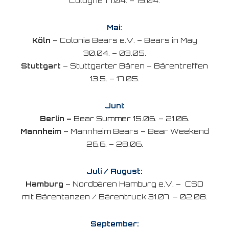
Cologne 17.04. – 19.04.
Mai:
Köln
– Colonia Bears e.V. – Bears in May
30.04. – 03.05.
Stuttgart
– Stuttgarter Bären – Bärentreffen
13.5. – 17.05.
Juni:
Berlin –
Bear Summer 15.06. – 21.06.
Mannheim
– Mannheim Bears – Bear Weekend
26.6. – 28.06.
Juli / August:
Hamburg
– Nordbären Hamburg e.V. – CSD
mit Bärentanzen / Bärentruck 31.07. – 02.08.
September: