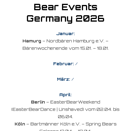
Bear Events
Germany 2026
Januar:
Hamurg
– Nordbären Hamburg e.V. –
Bärenwochenende vom 15.01. – 18.01.
Februar:
/
März:
/
April:
Berlin
– EasterBearWeekend
(EasterBearDance | Unshaved) vom 02.04. bis
06.04.
Köln
– Bartmänner Köln e.V. – Spring Bears