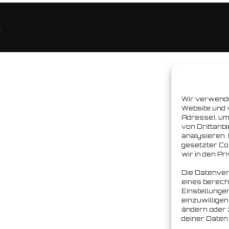
.
Wir verwende
Website und 
Adresse), um 
von Drittanb
analysieren.
gesetzter Coo
wir in den P
Die Datenvera
eines berecht
Einstellunge
einzuwilligen
ändern oder 
deiner Daten