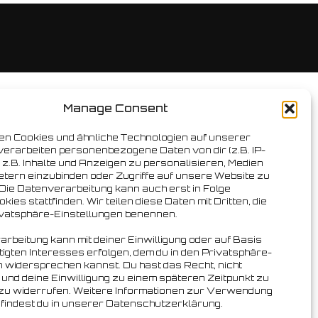
Manage Consent
n Cookies und ähnliche Technologien auf unserer
verarbeiten personenbezogene Daten von dir (z.B. IP-
z.B. Inhalte und Anzeigen zu personalisieren, Medien
ietern einzubinden oder Zugriffe auf unsere Website zu
 Die Datenverarbeitung kann auch erst in Folge
kies stattfinden. Wir teilen diese Daten mit Dritten, die
rivatsphäre-Einstellungen benennen.
rbeitung kann mit deiner Einwilligung oder auf Basis
igten Interesses erfolgen, dem du in den Privatsphäre-
n widersprechen kannst. Du hast das Recht, nicht
 und deine Einwilligung zu einem späteren Zeitpunkt zu
zu widerrufen. Weitere Informationen zur Verwendung
 findest du in unserer Datenschutzerklärung.