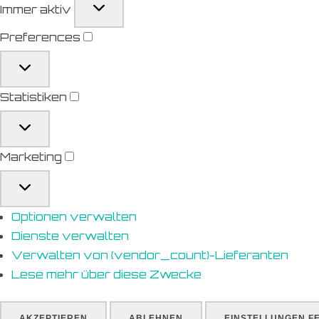
Immer aktiv
Preferences
Preferences
Statistiken
Statistiken
Marketing
Marketing
Optionen verwalten
Dienste verwalten
Verwalten von {vendor_count}-Lieferanten
Lese mehr über diese Zwecke
AKZEPTIEREN
ABLEHNEN
EINSTELLUNGEN F